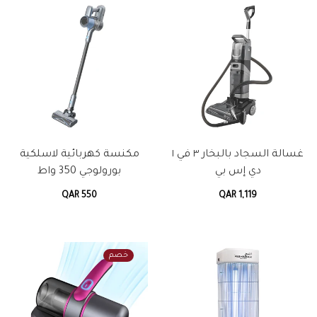
غسالة السجاد بالبخار ٣ في ١
مكنسة كهربائية لاسلكية
دي إس بي
بورولوجي 350 واط
QAR 550
QAR 1,119
خصم