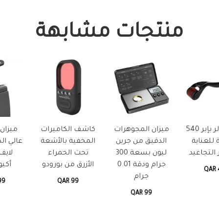
منتجات مشابهة
وهرات
كاشف الكاميرات
ميزان الحقائب
حامل نظا
جرين
المخفية بالأشعة
عالي الدقة بورودو
الشمس لو
ليون بسعة 300
تحت الحمراء
لايف ستايل
الشمس 
جرام ودقة 0.01
الأزرق من بورودو
أكيوسكيل
السيارة من
ليون
QAR 99
QAR 99
QAR 49