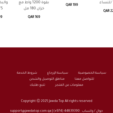
بقوة 1200 واط مع
والبخور بارتفاع
QAR 199
خزان 180 مل
175 سم
QAR 199
QAR 169
سياسة الخصوصية
سياسة الإرجاع
شروط الخدمة
للتواصل معنا
مناطق التوصيل والشحن
معلومات عن المتجر
تتبع طلبك
Copyright Ⓒ 2025 Jawda Top All rights reserved
جوال / واتساب : 44839390 (974+) |
support@jawdatop.com.qa