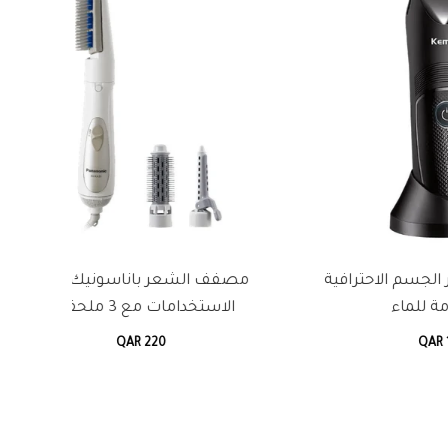
لاثي
مسدس الغسيل 3 في 1 من جرين ليون
صانعة 
ببطارية 13000 مللي أمبير للسيارات
QAR 369