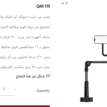
QAR 119
تعبت من تثبيت جوالك أو تابلتك و
مصنوع من مواد قوية وعالية الجو
يحمل أجهزة حتى وزن ٧٠٠ غرام بثبات
مجهز بـ ١٦ مغناطيس قوي يحافظ على جهازك ثابت وآمن
يدور ٣٦٠ درجة لتصوير من أي زاوية
يمتد حتى ٩٢ سم مناسب للسيلفي أو تصوير الفيديو
اسأل عن هذا المنتج
-
Quantity: