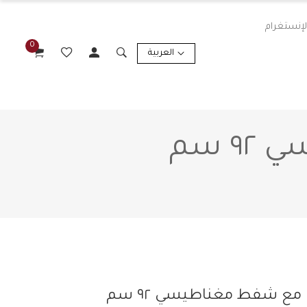
إنستغرام
0
العربية
 سم
مع شفط مغناطيسي ٩٢ سم