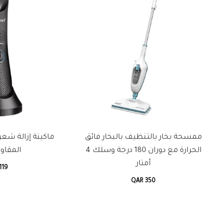
إزالة شعر الجسم الاحترافية
مصفف الشعر باناسونيك ث
المقاومة للماء
الاستخدامات مع 3 ملحقات
QAR 220
QAR 119